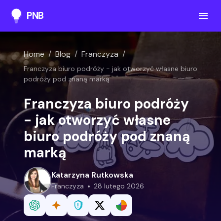
PNB
Home
/
Blog
/
Franczyza
/
Franczyza biuro podróży - jak otworzyć własne biuro
podróży pod znaną marką
Franczyza biuro podróży
- jak otworzyć własne
biuro podróży pod znaną
marką
Katarzyna Rutkowska
franczyza
28 lutego 2026