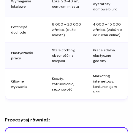
Wymagania
Lokal 20-40 m²,
wystarczy
lokalowe
centrum miasta
domowe biuro
8 000 – 20 000
4 000 – 15 000
Potencjał
zł/mies. (duże
zł/mies. (zależnie
dochodu
miasta)
od ruchu online)
Stałe godziny,
Praca zdalna,
Elastyczność
obecność na
elastyczne
pracy
miejscu
godziny
Marketing
Koszty,
Główne
internetowy,
zatrudnienie,
wyzwania
konkurencja w
sezonowość
sieci
Przeczytaj również: