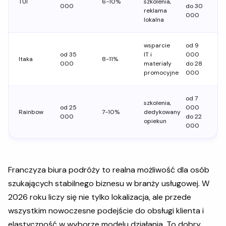
TUI
6-10%
szkolenia,
000
do 30
reklama
000
lokalna
wsparcie
od 9
od 35
IT i
000
Itaka
8-11%
000
materiały
do 28
promocyjne
000
od 7
szkolenia,
od 25
000
Rainbow
7-10%
dedykowany
000
do 22
opiekun
000
Franczyza biura podróży to realna możliwość dla osób
szukających stabilnego biznesu w branży usługowej. W
2026 roku liczy się nie tylko lokalizacja, ale przede
wszystkim nowoczesne podejście do obsługi klienta i
elastyczność w wyborze modelu działania. To dobry