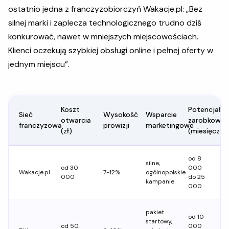
ostatnio jedna z franczyzobiorczyń Wakacje.pl: „Bez
silnej marki i zaplecza technologicznego trudno dziś
konkurować, nawet w mniejszych miejscowościach.
Klienci oczekują szybkiej obsługi online i pełnej oferty w
jednym miejscu”.
Koszt
Potencjał
Sieć
Wysokość
Wsparcie
otwarcia
zarobkowy
franczyzowa
prowizji
marketingowe
(zł)
(miesięczni
od 8
silne,
od 30
000
Wakacje.pl
7-12%
ogólnopolskie
000
do 25
kampanie
000
pakiet
od 10
startowy,
od 50
000