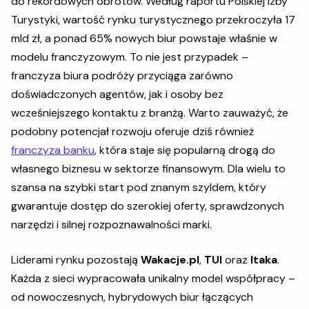
do rekordowych obrotów. Według raportu Polskiej Izby
Turystyki, wartość rynku turystycznego przekroczyła 17
mld zł, a ponad 65% nowych biur powstaje właśnie w
modelu franczyzowym. To nie jest przypadek –
franczyza biura podróży przyciąga zarówno
doświadczonych agentów, jak i osoby bez
wcześniejszego kontaktu z branżą. Warto zauważyć, że
podobny potencjał rozwoju oferuje dziś również
franczyza banku
, która staje się popularną drogą do
własnego biznesu w sektorze finansowym. Dla wielu to
szansa na szybki start pod znanym szyldem, który
gwarantuje dostęp do szerokiej oferty, sprawdzonych
narzędzi i silnej rozpoznawalności marki.
Liderami rynku pozostają
Wakacje.pl
,
TUI
oraz
Itaka
.
Każda z sieci wypracowała unikalny model współpracy –
od nowoczesnych, hybrydowych biur łączących