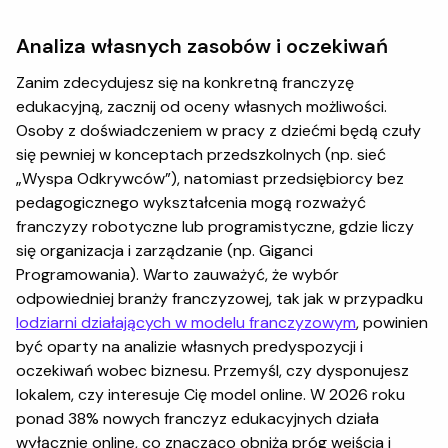
Analiza własnych zasobów i oczekiwań
Zanim zdecydujesz się na konkretną franczyzę
edukacyjną, zacznij od oceny własnych możliwości.
Osoby z doświadczeniem w pracy z dziećmi będą czuły
się pewniej w konceptach przedszkolnych (np. sieć
„Wyspa Odkrywców”), natomiast przedsiębiorcy bez
pedagogicznego wykształcenia mogą rozważyć
franczyzy robotyczne lub programistyczne, gdzie liczy
się organizacja i zarządzanie (np. Giganci
Programowania). Warto zauważyć, że wybór
odpowiedniej branży franczyzowej, tak jak w przypadku
lodziarni działających w modelu franczyzowym
, powinien
być oparty na analizie własnych predyspozycji i
oczekiwań wobec biznesu. Przemyśl, czy dysponujesz
lokalem, czy interesuje Cię model online. W 2026 roku
ponad 38% nowych franczyz edukacyjnych działa
wyłącznie online, co znacząco obniża próg wejścia i