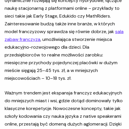
dynamicznie rozwijają się koncepty hybrydowe, łączące
naukę stacjonarną z platformami online – przykłady to
sieci takie jak Early Stage, Edukido czy MathRiders.
Zainteresowanie budzą także inne branże, w których
model franczyzowy sprawdza się równie dobrze, jak
sala
zabaw franczyza
, umożliwiająca stworzenie miejsca
edukacyjno-rozwojowego dla dzieci. Dla
przedsiębiorców to realne możliwości zarobku:
miesięczne przychody pojedynczej placówki w dużym
mieście sięgają 25–45 tys. zł, a w mniejszych
miejscowościach – 10–18 tys. zł.
Ważnym trendem jest ekspansja franczyz edukacyjnych
do mniejszych miast i wsi, gdzie dotąd dominowały tylko
klasyczne korepetycje. Nowoczesne koncepty, takie jak
szkoły kodowania czy nauka języka z native speakerami
online, przestają być domeną dużych aglomeracji. Dzięki