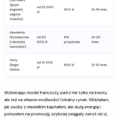
Edu Bears
(język
od 25 000
angielski,
900 zł
12-18 mies.
zł
zajęcia
mobilne)
Akademia
Wynalazców
od 30
6%
14-20
(robotyka,
000 zł
przychodu
mies.
warsztaty)
Early
od 10 000
Stage
800 zł
12-16 mies.
zł
Online
Wybierając model franczyzy, patrz nie tylko na kwoty,
ale też na własne możliwości i lokalny rynek. Widziałam,
jak osoby z niewielkim kapitałem, ale dużą energią i
pomysłem na promocję, szybciej osiągały zwrot niż ci,