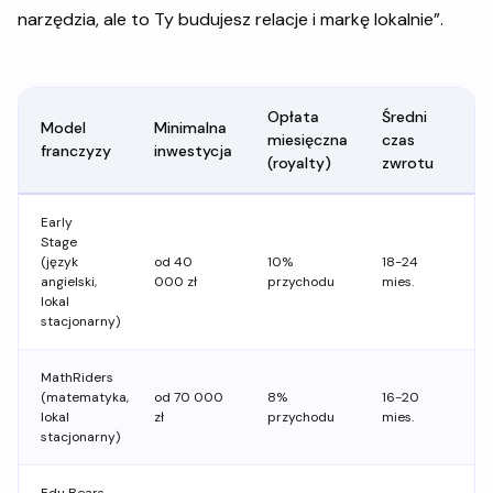
narzędzia, ale to Ty budujesz relacje i markę lokalnie”.
Opłata
Średni
Model
Minimalna
miesięczna
czas
franczyzy
inwestycja
(royalty)
zwrotu
Early
Stage
(język
od 40
10%
18-24
angielski,
000 zł
przychodu
mies.
lokal
stacjonarny)
MathRiders
(matematyka,
od 70 000
8%
16-20
lokal
zł
przychodu
mies.
stacjonarny)