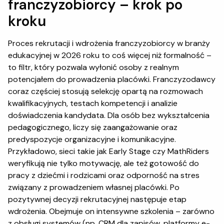
franczyzobiorcy – krok po
kroku
Proces rekrutacji i wdrożenia franczyzobiorcy w branży
edukacyjnej w 2026 roku to coś więcej niż formalność –
to filtr, który pozwala wyłonić osoby z realnym
potencjałem do prowadzenia placówki. Franczyzodawcy
coraz częściej stosują selekcję opartą na rozmowach
kwalifikacyjnych, testach kompetencji i analizie
doświadczenia kandydata. Dla osób bez wykształcenia
pedagogicznego, liczy się zaangażowanie oraz
predyspozycje organizacyjne i komunikacyjne.
Przykładowo, sieci takie jak Early Stage czy MathRiders
weryfikują nie tylko motywację, ale też gotowość do
pracy z dziećmi i rodzicami oraz odporność na stres
związany z prowadzeniem własnej placówki. Po
pozytywnej decyzji rekrutacyjnej następuje etap
wdrożenia. Obejmuje on intensywne szkolenia – zarówno
z obsługi systemów (np. CRM dla zapisów, platformy e-