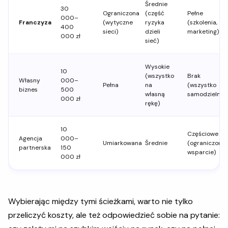
Średnie
30
Ograniczona
(część
Pełne
000–
Franczyza
(wytyczne
ryzyka
(szkolenia,
400
sieci)
dzieli
marketing)
000 zł
sieć)
Wysokie
10
(wszystko
Brak
Własny
000–
Pełna
na
(wszystko
biznes
500
własną
samodzielnie)
000 zł
rękę)
10
Częściowe
Agencja
000–
Umiarkowana
Średnie
(ograniczone
partnerska
150
wsparcie)
000 zł
Wybierając między tymi ścieżkami, warto nie tylko
przeliczyć koszty, ale też odpowiedzieć sobie na pytanie: