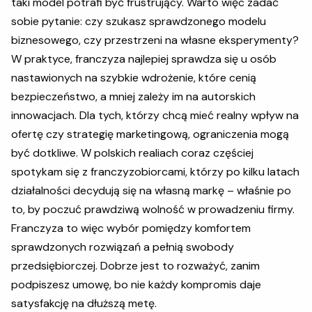
taki model potrafi być frustrujący. Warto więc zadać
sobie pytanie: czy szukasz sprawdzonego modelu
biznesowego, czy przestrzeni na własne eksperymenty?
W praktyce, franczyza najlepiej sprawdza się u osób
nastawionych na szybkie wdrożenie, które cenią
bezpieczeństwo, a mniej zależy im na autorskich
innowacjach. Dla tych, którzy chcą mieć realny wpływ na
ofertę czy strategię marketingową, ograniczenia mogą
być dotkliwe. W polskich realiach coraz częściej
spotykam się z franczyzobiorcami, którzy po kilku latach
działalności decydują się na własną markę – właśnie po
to, by poczuć prawdziwą wolność w prowadzeniu firmy.
Franczyza to więc wybór pomiędzy komfortem
sprawdzonych rozwiązań a pełnią swobody
przedsiębiorczej. Dobrze jest to rozważyć, zanim
podpiszesz umowę, bo nie każdy kompromis daje
satysfakcję na dłuższą metę.