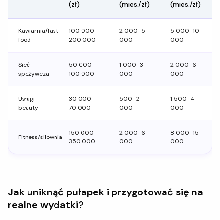
(zł)
(mies./zł)
(mies./zł)
Kawiarnia/fast
100 000–
2 000–5
5 000–10
food
200 000
000
000
Sieć
50 000–
1 000–3
2 000–6
spożywcza
100 000
000
000
Usługi
30 000–
500–2
1 500–4
beauty
70 000
000
000
150 000–
2 000–6
8 000–15
Fitness/siłownia
350 000
000
000
Jak uniknąć pułapek i przygotować się na
realne wydatki?