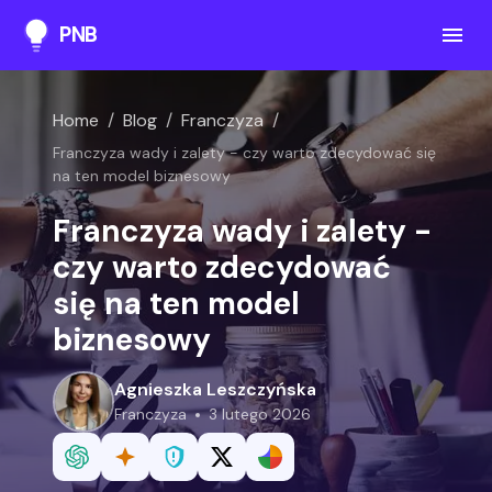
PNB
Home
/
Blog
/
Franczyza
/
Franczyza wady i zalety - czy warto zdecydować się
na ten model biznesowy
Franczyza wady i zalety -
czy warto zdecydować
się na ten model
biznesowy
Agnieszka Leszczyńska
franczyza
3 lutego 2026