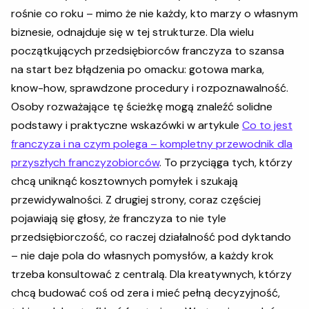
rośnie co roku – mimo że nie każdy, kto marzy o własnym
biznesie, odnajduje się w tej strukturze. Dla wielu
początkujących przedsiębiorców franczyza to szansa
na start bez błądzenia po omacku: gotowa marka,
know-how, sprawdzone procedury i rozpoznawalność.
Osoby rozważające tę ścieżkę mogą znaleźć solidne
podstawy i praktyczne wskazówki w artykule
Co to jest
franczyza i na czym polega – kompletny przewodnik dla
przyszłych franczyzobiorców
. To przyciąga tych, którzy
chcą uniknąć kosztownych pomyłek i szukają
przewidywalności. Z drugiej strony, coraz częściej
pojawiają się głosy, że franczyza to nie tyle
przedsiębiorczość, co raczej działalność pod dyktando
– nie daje pola do własnych pomysłów, a każdy krok
trzeba konsultować z centralą. Dla kreatywnych, którzy
chcą budować coś od zera i mieć pełną decyzyjność,