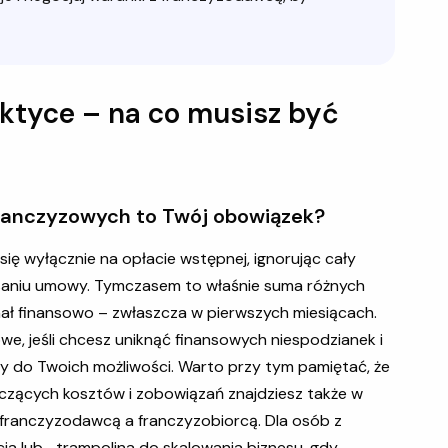
ktyce – na co musisz być
franczyzowych to Twój obowiązek?
ię wyłącznie na opłacie wstępnej, ignorując cały
isaniu umowy. Tymczasem to właśnie suma różnych
inał finansowo – zwłaszcza w pierwszych miesiącach.
owe, jeśli chcesz uniknąć finansowych niespodzianek i
do Twoich możliwości. Warto przy tym pamiętać, że
czących kosztów i zobowiązań znajdziesz także w
zy franczyzodawcą a franczyzobiorcą. Dla osób z
a lub... trampolina do skalowania biznesu, gdy