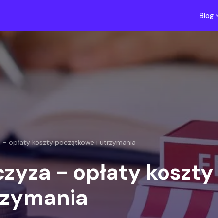
Blog
za - opłaty koszty początkowe i utrzymania
nczyza - opłaty koszty
rzymania