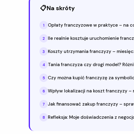
📋
Na skróty
Opłaty franczyzowe w praktyce – na c
1
Ile realnie kosztuje uruchomienie franc
2
Koszty utrzymania franczyzy – miesięc
3
Tania franczyza czy drogi model? Różni
4
Czy można kupić franczyzę za symbolic
5
Wpływ lokalizacji na koszt franczyzy – 
6
Jak finansować zakup franczyzy – spra
7
Refleksja: Moje doświadczenia z nego
8