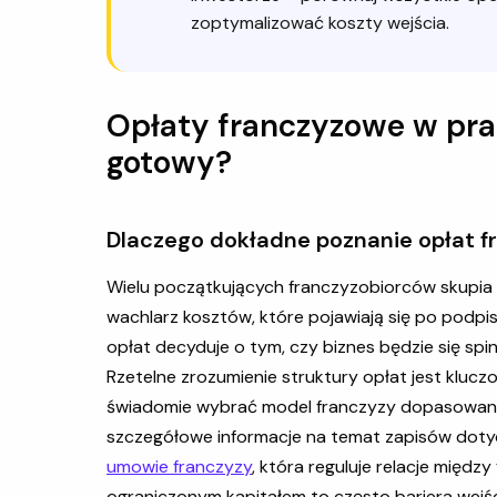
zoptymalizować koszty wejścia.
Opłaty franczyzowe w pra
gotowy?
Dlaczego dokładne poznanie opłat 
Wielu początkujących franczyzobiorców skupia s
wachlarz kosztów, które pojawiają się po podp
opłat decyduje o tym, czy biznes będzie się sp
Rzetelne zrozumienie struktury opłat jest klucz
świadomie wybrać model franczyzy dopasowany 
szczegółowe informacje na temat zapisów doty
umowie franczyzy
, która reguluje relacje międ
ograniczonym kapitałem to często bariera wejści