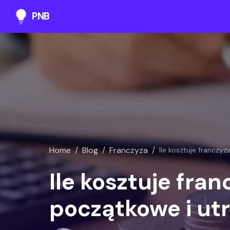
PNB
Home
/
Blog
/
Franczyza
/
Ile kosztuje franczy
Ile kosztuje fra
początkowe i ut