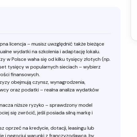
pna licencja – musisz uwzględnić także bieżące
alne wydatki na szkolenia i adaptację lokalu.
y w Polsce waha się od kilku tysięcy złotych (np.
uset tysięcy w popularnych sieciach – wybierz
ości finansowych.
zyzy obejmują czynsz, wynagrodzenia,
awcy oraz podatki – realna analiza wydatków
znacza niższe ryzyko – sprawdzony model
j się zwrócić, jeśli posiada silną markę i
 oprzeć na kredycie, dotacji, leasingu lub
e i negocjuj warunki z franczyzodawcą, by