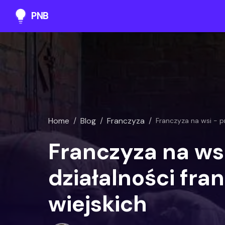
PNB
Home
/
Blog
/
Franczyza
/
Franczyza na wsi - p
Franczyza na ws
działalności fra
wiejskich