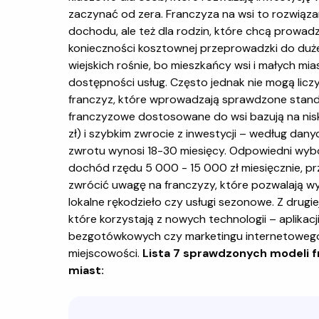
zaczynać od zera. Franczyza na wsi to rozwiąza
dochodu, ale też dla rodzin, które chcą prowad
konieczności kosztownej przeprowadzki do duże
wiejskich rośnie, bo mieszkańcy wsi i małych mia
dostępności usług. Często jednak nie mogą licz
franczyz, które wprowadzają sprawdzone standa
franczyzowe dostosowane do wsi bazują na nis
zł) i szybkim zwrocie z inwestycji – według dan
zwrotu wynosi 18-30 miesięcy. Odpowiedni wyb
dochód rzędu 5 000 - 15 000 zł miesięcznie, p
zwrócić uwagę na franczyzy, które pozwalają wyk
lokalne rękodzieło czy usługi sezonowe. Z drugie
które korzystają z nowych technologii – aplikac
bezgotówkowych czy marketingu internetowego
miejscowości.
Lista 7 sprawdzonych modeli 
miast: