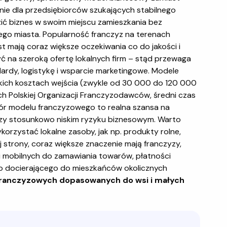
nie dla przedsiębiorców szukających stabilnego
zić biznes w swoim miejscu zamieszkania bez
go miasta. Popularność franczyz na terenach
st mają coraz większe oczekiwania co do jakości i
yć na szeroką ofertę lokalnych firm – stąd przewaga
rdy, logistykę i wsparcie marketingowe. Modele
kich kosztach wejścia (zwykle od 30 000 do 120 000
ych Polskiej Organizacji Franczyzodawców, średni czas
ór modelu franczyzowego to realna szansa na
rzy stosunkowo niskim ryzyku biznesowym. Warto
orzystać lokalne zasoby, jak np. produkty rolne,
j strony, coraz większe znaczenie mają franczyzy,
ji mobilnych do zamawiania towarów, płatności
 docierającego do mieszkańców okolicznych
franczyzowych dopasowanych do wsi i małych