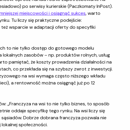
Biesiadowo) po serwisy kurierskie (Paczkomaty InPost).
 mniejszej miejscowości i osiągnąć sukces
, warto
ynku. Tu liczy się praktyczne podejście:
też wsparcie w adaptacji oferty do specyfiki
ich to nie tylko dostęp do gotowego modelu
a lokalnych zasobów – np. produktów rolnych, usług
arto pamiętać, że koszty prowadzenia działalności na
ach, co przekłada się na szybszy zwrot z inwestycji.
nczyzowego na wsi wymaga często niższego wkładu
ieci), a rentowność można osiągnąć już po 12
w: „Franczyza na wsi to nie tylko biznes, to sposób
wietnie oddaje specyfikę tego rynku. Na wsi liczy się
zeb sąsiadów. Dobrze dobrana franczyza pozwala nie
 lokalnej społeczności.