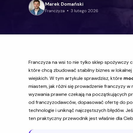
Marek Domański
franczyza
3 lutego 2026
Franczyza na wsi to nie tylko sklep spożywczy c
które chcą zbudować stabilny biznes w lokalnej
wiejskich. W tym artykule sprawdzisz, które
mod
miastem, jak różni się prowadzenie franczyzy w m
wyzwania prawne czekają na początkujących prz
od franczyzodawców, dopasować ofertę do po
technologie i uniknąć najczęstszych błędów. Jeśl
ten praktyczny przewodnik jest właśnie dla Cieb