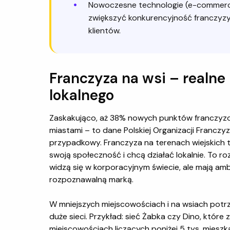
Nowoczesne technologie (e-commerce
zwiększyć konkurencyjność franczyzy
klientów.
Franczyza na wsi – realne 
lokalnego
Zaskakująco, aż 38% nowych punktów franczyzo
miastami – to dane Polskiej Organizacji Franczy
przypadkowy. Franczyza na terenach wiejskich to
swoją społeczność i chcą działać lokalnie. To ro
widzą się w korporacyjnym świecie, ale mają ambi
rozpoznawalną marką.
W mniejszych miejscowościach i na wsiach pot
duże sieci. Przykład: sieć Żabka czy Dino, które
miejscowościach liczących poniżej 5 tys. mies