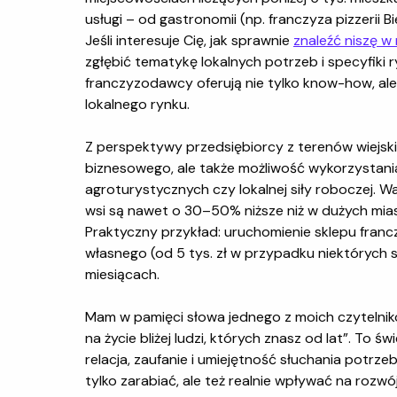
usługi – od gastronomii (np. franczyza pizzerii 
Jeśli interesuje Cię, jak sprawnie
znaleźć niszę w
zgłębić tematykę lokalnych potrzeb i specyfiki r
franczyzodawcy oferują nie tylko know-how, ale 
lokalnego rynku.
Z perspektywy przedsiębiorcy z terenów wiejsk
biznesowego, ale także możliwość wykorzystani
agroturystycznych czy lokalnej siły roboczej. W
wsi są nawet o 30–50% niższe niż w dużych miast
Praktyczny przykład: uruchomienie sklepu fra
własnego (od 5 tys. zł w przypadku niektórych s
miesiącach.
Mam w pamięci słowa jednego z moich czytelnikó
na życie bliżej ludzi, których znasz od lat”. To ś
relacja, zaufanie i umiejętność słuchania potr
tylko zarabiać, ale też realnie wpływać na rozwój