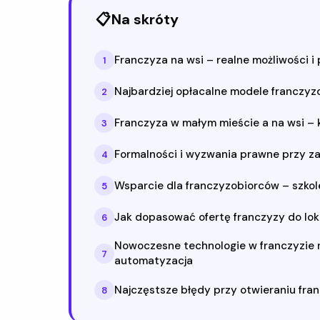
📋
Na skróty
Franczyza na wsi – realne możliwości i 
1
Najbardziej opłacalne modele franczyz
2
Franczyza w małym mieście a na wsi –
3
Formalności i wyzwania prawne przy za
4
Wsparcie dla franczyzobiorców – szkole
5
Jak dopasować ofertę franczyzy do lo
6
Nowoczesne technologie w franczyzie n
7
automatyzacja
Najczęstsze błędy przy otwieraniu fran
8