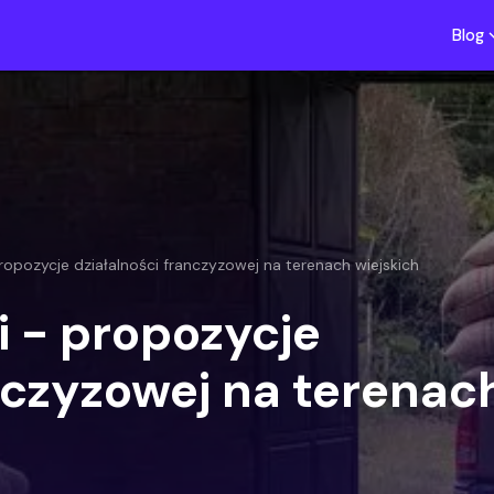
Blog
ropozycje działalności franczyzowej na terenach wiejskich
i - propozycje
nczyzowej na terenac