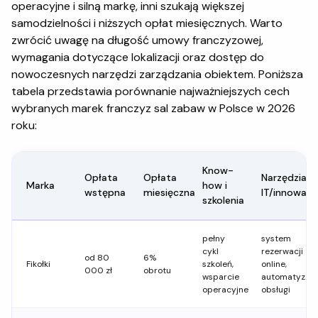
operacyjne i silną markę, inni szukają większej
samodzielności i niższych opłat miesięcznych. Warto
zwrócić uwagę na długość umowy franczyzowej,
wymagania dotyczące lokalizacji oraz dostęp do
nowoczesnych narzędzi zarządzania obiektem. Poniższa
tabela przedstawia porównanie najważniejszych cech
wybranych marek franczyz sal zabaw w Polsce w 2026
roku:
Know-
Opłata
Opłata
Narzędzia
Marka
how i
wstępna
miesięczna
IT/innowacj
szkolenia
pełny
system
cykl
rezerwacji
od 80
6%
Fikołki
szkoleń,
online,
000 zł
obrotu
wsparcie
automatyzacj
operacyjne
obsługi