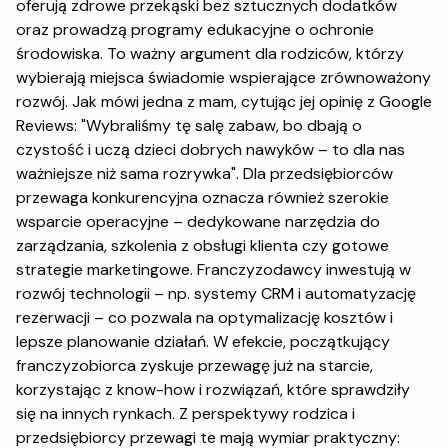
oferują zdrowe przekąski bez sztucznych dodatków
oraz prowadzą programy edukacyjne o ochronie
środowiska. To ważny argument dla rodziców, którzy
wybierają miejsca świadomie wspierające zrównoważony
rozwój. Jak mówi jedna z mam, cytując jej opinię z Google
Reviews: "Wybraliśmy tę salę zabaw, bo dbają o
czystość i uczą dzieci dobrych nawyków – to dla nas
ważniejsze niż sama rozrywka". Dla przedsiębiorców
przewaga konkurencyjna oznacza również szerokie
wsparcie operacyjne – dedykowane narzędzia do
zarządzania, szkolenia z obsługi klienta czy gotowe
strategie marketingowe. Franczyzodawcy inwestują w
rozwój technologii – np. systemy CRM i automatyzację
rezerwacji – co pozwala na optymalizację kosztów i
lepsze planowanie działań. W efekcie, początkujący
franczyzobiorca zyskuje przewagę już na starcie,
korzystając z know-how i rozwiązań, które sprawdziły
się na innych rynkach. Z perspektywy rodzica i
przedsiębiorcy przewagi te mają wymiar praktyczny: