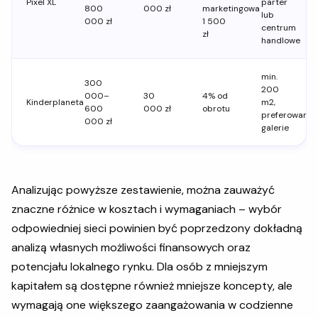
Pixel XL
parter
800
000 zł
marketingowa
lub
000 zł
1 500
centrum
zł
handlowe
min.
300
200
000–
30
4% od
Kinderplaneta
m2,
600
000 zł
obrotu
preferowane
000 zł
galerie
Analizując powyższe zestawienie, można zauważyć
znaczne różnice w kosztach i wymaganiach – wybór
odpowiedniej sieci powinien być poprzedzony dokładną
analizą własnych możliwości finansowych oraz
potencjału lokalnego rynku. Dla osób z mniejszym
kapitałem są dostępne również mniejsze koncepty, ale
wymagają one większego zaangażowania w codzienne