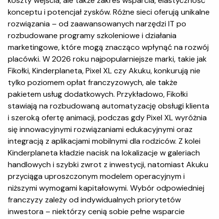
koszty wejścia, ale także zakres wsparcia, elastyczność
konceptu i potencjał zysków. Różne sieci oferują unikalne
rozwiązania – od zaawansowanych narzędzi IT po
rozbudowane programy szkoleniowe i działania
marketingowe, które mogą znacząco wpłynąć na rozwój
placówki. W 2026 roku najpopularniejsze marki, takie jak
Fikołki, Kinderplaneta, Pixel XL czy Akuku, konkurują nie
tylko poziomem opłat franczyzowych, ale także
pakietem usług dodatkowych. Przykładowo, Fikołki
stawiają na rozbudowaną automatyzację obsługi klienta
i szeroką ofertę animacji, podczas gdy Pixel XL wyróżnia
się innowacyjnymi rozwiązaniami edukacyjnymi oraz
integracją z aplikacjami mobilnymi dla rodziców. Z kolei
Kinderplaneta kładzie nacisk na lokalizacje w galeriach
handlowych i szybki zwrot z inwestycji, natomiast Akuku
przyciąga uproszczonym modelem operacyjnym i
niższymi wymogami kapitałowymi. Wybór odpowiedniej
franczyzy zależy od indywidualnych priorytetów
inwestora – niektórzy cenią sobie pełne wsparcie