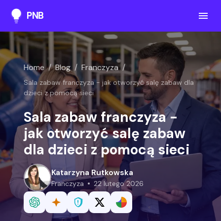
PNB
Home
/
Blog
/
Franczyza
/
Sala zabaw franczyza - jak otworzyć salę zabaw dla
dzieci z pomocą sieci
Sala zabaw franczyza -
jak otworzyć salę zabaw
dla dzieci z pomocą sieci
Katarzyna Rutkowska
franczyza
22 lutego 2026