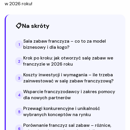
w 2026 roku!
📋
Na skróty
Sala zabaw franczyza – co to za model
1
biznesowy i dla kogo?
Krok po kroku: jak otworzyć salę zabaw we
2
franczyzie w 2026 roku
Koszty inwestycji i wymagania – ile trzeba
3
zainwestować w salę zabaw franczyzową?
Wsparcie franczyzodawcy i zakres pomocy
4
dla nowych partnerów
Przewagi konkurencyjne i unikalność
5
wybranych konceptów na rynku
Porównanie franczyz sal zabaw – różnice,
6