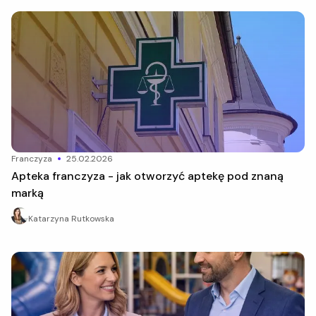
franczyza
25.02.2026
Apteka franczyza - jak otworzyć aptekę pod znaną
marką
Katarzyna Rutkowska