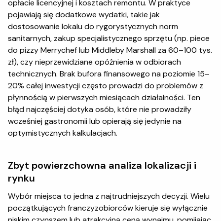
opłacie licencyjnej i kosztach remontu. W praktyce
pojawiają się dodatkowe wydatki, takie jak
dostosowanie lokalu do rygorystycznych norm
sanitarnych, zakup specjalistycznego sprzętu (np. piece
do pizzy Merrychef lub Middleby Marshall za 60–100 tys.
zł), czy nieprzewidziane opóźnienia w odbiorach
technicznych. Brak bufora finansowego na poziomie 15–
20% całej inwestycji często prowadzi do problemów z
płynnością w pierwszych miesiącach działalności. Ten
błąd najczęściej dotyka osób, które nie prowadziły
wcześniej gastronomii lub opierają się jedynie na
optymistycznych kalkulacjach.
Zbyt powierzchowna analiza lokalizacji i
rynku
Wybór miejsca to jedna z najtrudniejszych decyzji. Wielu
początkujących franczyzobiorców kieruje się wyłącznie
niskim czynszem lub atrakcyjną ceną wynajmu, pomijając