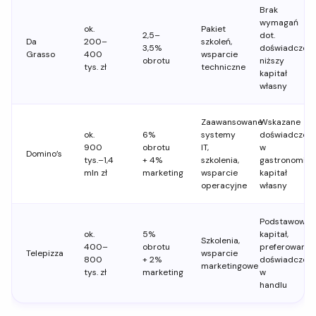
Brak
wymagań
ok.
Pakiet
2,5–
dot.
Da
200–
szkoleń,
3,5%
doświadczeni
Grasso
400
wsparcie
obrotu
niższy
tys. zł
techniczne
kapitał
własny
Zaawansowane
Wskazane
ok.
6%
systemy
doświadczeni
900
obrotu
IT,
w
Domino’s
tys.–1,4
+ 4%
szkolenia,
gastronomii,
mln zł
marketing
wsparcie
kapitał
operacyjne
własny
Podstawowy
ok.
5%
kapitał,
Szkolenia,
400–
obrotu
preferowane
Telepizza
wsparcie
800
+ 2%
doświadczeni
marketingowe
tys. zł
marketing
w
handlu