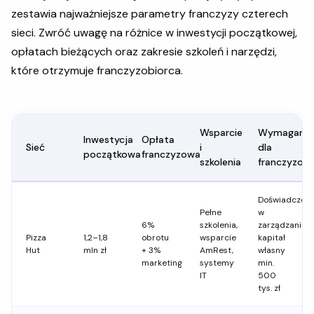
zestawia najważniejsze parametry franczyzy czterech
sieci. Zwróć uwagę na różnice w inwestycji początkowej,
opłatach bieżących oraz zakresie szkoleń i narzędzi,
które otrzymuje franczyzobiorca.
Wsparcie
Wymagania
Inwestycja
Opłata
Sieć
i
dla
początkowa
franczyzowa
szkolenia
franczyzobi
Doświadczeni
Pełne
w
6%
szkolenia,
zarządzaniu,
Pizza
1,2–1,8
obrotu
wsparcie
kapitał
Hut
mln zł
+ 3%
AmRest,
własny
marketing
systemy
min.
IT
500
tys. zł