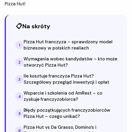
Pizza Hut!
📋
Na skróty
Pizza Hut franczyza – sprawdzony model
1
biznesowy w polskich realiach
Wymagania wobec kandydatów – kto może
2
otworzyć Pizza Hut?
Ile kosztuje franczyza Pizza Hut?
3
Szczegółowy przegląd inwestycji i opłat
Wsparcie i szkolenia od AmRest – co
4
zyskuje franczyzobiorca?
Błędy początkujących franczyzobiorców
5
Pizza Hut – czego unikać?
Pizza Hut vs Da Grasso, Domino’s i
6