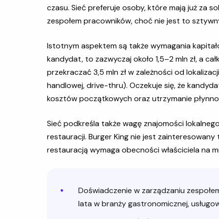
czasu. Sieć preferuje osoby, które mają już za 
zespołem pracowników, choć nie jest to sztyw
Istotnym aspektem są także wymagania kapitało
kandydat, to zazwyczaj około 1,5–2 mln zł, a cał
przekraczać 3,5 mln zł w zależności od lokalizac
handlowej, drive-thru). Oczekuje się, że kandyd
kosztów początkowych oraz utrzymanie płynnośc
Sieć podkreśla także wagę znajomości lokalneg
restauracji. Burger King nie jest zainteresowan
restauracją wymaga obecności właściciela na mie
Doświadczenie w zarządzaniu zespołem
lata w branży gastronomicznej, usługow