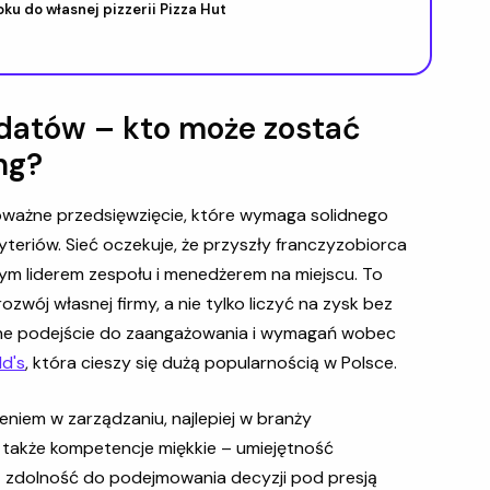
oku do własnej pizzerii Pizza Hut
atów – kto może zostać
ng?
poważne przedsięwzięcie, które wymaga solidnego
yteriów. Sieć oczekuje, że przyszły franczyzobiorca
nym liderem zespołu i menedżerem na miejscu. To
wój własnej firmy, a nie tylko liczyć na zysk bez
bne podejście do zaangażowania i wymagań wobec
d's
, która cieszy się dużą popularnością w Polsce.
niem w zarządzaniu, najlepiej w branży
 także kompetencje miękkie – umiejętność
z zdolność do podejmowania decyzji pod presją