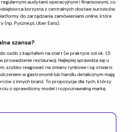
t regularnymi audytami operacyjnymi i finansowymi, co
edsiębiorca korzysta z centralnych dostaw surowców
platformy do zarządzania zamówieniami online, które
 (np. Pyszne.pl, Uber Eats).
alna szansa?
do osób z kapitałem na start (w praktyce od ok. 1,5
 prowadzenie restauracji. Najlepiej sprawdza się u
m, szybko reagować na zmiany rynkowe i są otwarci
adczeniem w gastronomii lub handlu detalicznym mają
orców z innych branż. To propozycja dla tych, którzy
parciu o sprawdzony model i rozpoznawalną markę.