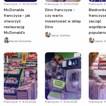
franczyza
10.02.2026
franczyza
10.02.2026
franczyza
McDonalds
Dino franczyza -
Biedronka
franczyza - jak
czy warto
franczyza
otworzyć
inwestować w sklep
zacząć
restaurację
Dino
współpra
McDonald's
popularną
Jakub Zieliński
Marek Domański
Jakub Zi
franczyza
9.02.2026
franczyza
9.02.2026
franczyza