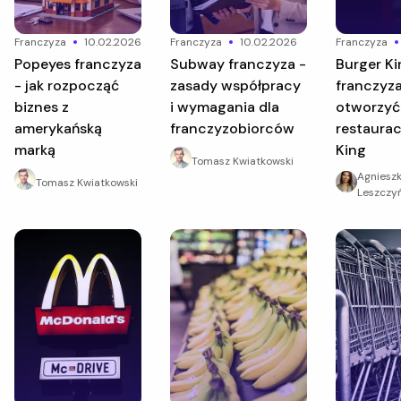
franczyza
10.02.2026
franczyza
10.02.2026
franczyza
Popeyes franczyza
Subway franczyza -
Burger King
- jak rozpocząć
zasady współpracy
franczyza
biznes z
i wymagania dla
otworzyć
amerykańską
franczyzobiorców
restaurac
marką
King
Tomasz Kwiatkowski
Agniesz
Tomasz Kwiatkowski
Leszczy