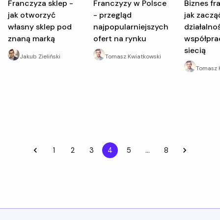
Franczyza sklep -
Franczyzy w Polsce
Biznes franczyza -
jak otworzyć
- przegląd
jak zaczą
własny sklep pod
najpopularniejszych
działalno
znaną marką
ofert na rynku
współpra
siecią
Jakub Zieliński
Tomasz Kwiatkowski
Tomasz 
1
2
3
4
5
…
8