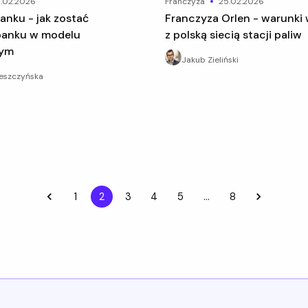
.02.2026
franczyza
25.02.2026
Franczyza Orlen - warunki współpracy
banku w modelu
z polską siecią stacji paliw
wym
Jakub Zieliński
Leszczyńska
1
2
3
4
5
…
8