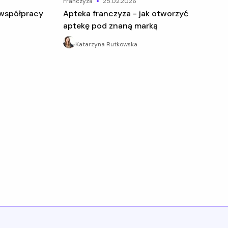
franczyza
25.02.2026
Apteka franczyza - jak otworzyć
aptekę pod znaną marką
Katarzyna Rutkowska