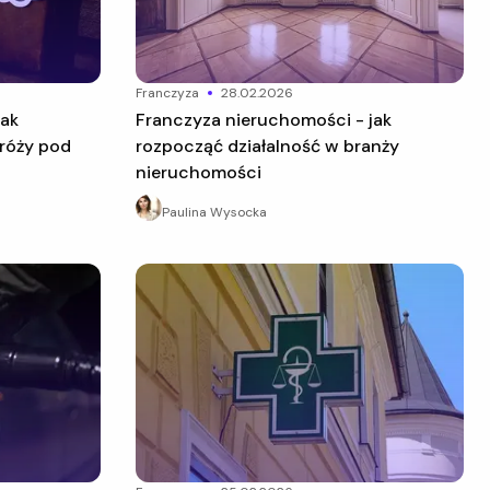
franczyza
28.02.2026
Franczyza nieruchomości - jak
róży pod
rozpocząć działalność w branży
nieruchomości
Paulina Wysocka