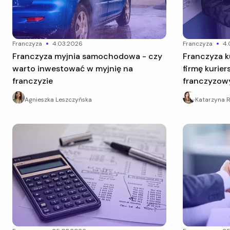
franczyza
4.03.2026
franczyza
4.
Franczyza myjnia samochodowa - czy
Franczyza kurierska - jak prowadzić
warto inwestować w myjnię na
firmę kurie
franczyzie
franczyzo
Agnieszka Leszczyńska
Katarzyna 