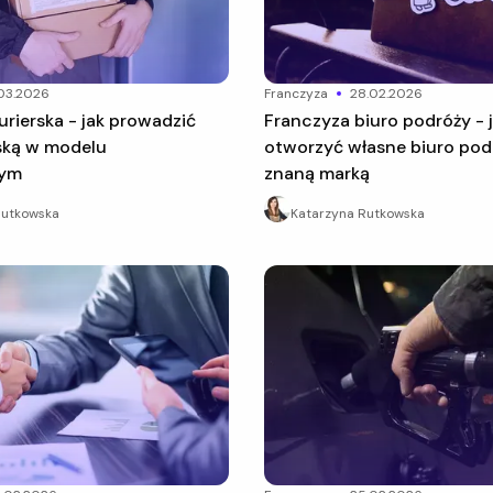
03.2026
franczyza
28.02.2026
Franczyza biuro podróży - jak
rską w modelu
otworzyć własne biuro pod
wym
znaną marką
Rutkowska
Katarzyna Rutkowska