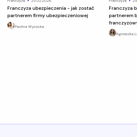
franczyza
25.02.2026
franczyza
25
Franczyza ubezpieczenia - jak zostać
Franczyza banku - jak zostać
partnerem firmy ubezpieczeniowej
partnerem 
franczyzo
Paulina Wysocka
Agnieszka 