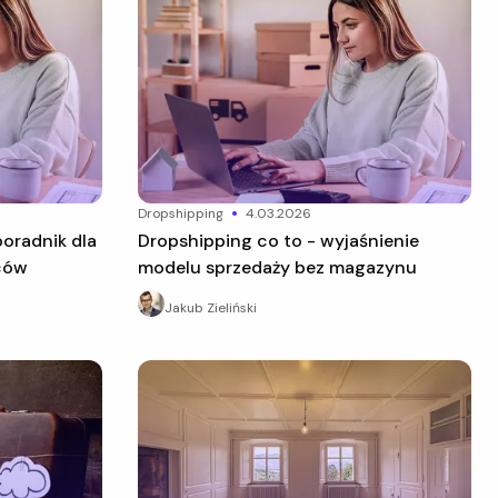
dropshipping
4.03.2026
Dropshipping co to - wyjaśnienie
ców
modelu sprzedaży bez magazynu
Jakub Zieliński