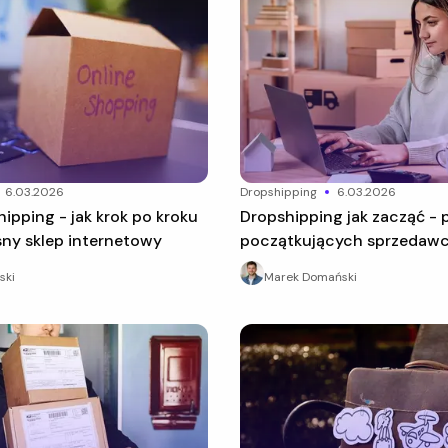
6.03.2026
dropshipping
6.03.2026
Dropshipping jak zacząć - poradnik dla
sny sklep internetowy
początkujących sprzedaw
ski
Marek Domański