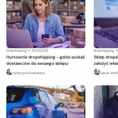
dropshipping
13.03.2026
dropshipping
Hurtownie dropshipping - gdzie szukać
Sklep dropshipping - jak krok po kroku
dostawców do swojego sklepu
założyć wła
Katarzyna Rutkowska
Jakub Zieliń