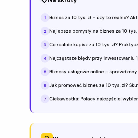
📋
Na skróty
Biznes za 10 tys. zł – czy to realne? Ak
1
Najlepsze pomysły na biznes za 10 tys.
2
Co realnie kupisz za 10 tys. zł? Prakt
3
Najczęstsze błędy przy inwestowaniu 10 
4
Biznesy usługowe online – sprawdzony 
5
Jak promować biznes za 10 tys. zł? Sk
6
Ciekawostka: Polacy najczęściej wybier
7