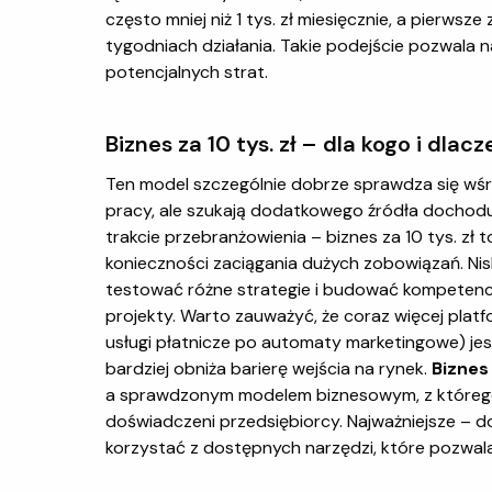
często mniej niż 1 tys. zł miesięcznie, a pierw
tygodniach działania. Takie podejście pozwala n
potencjalnych strat.
Biznes za 10 tys. zł – dla kogo i dl
Ten model szczególnie dobrze sprawdza się wśr
pracy, ale szukają dodatkowego źródła dochod
trakcie przebranżowienia – biznes za 10 tys. zł 
konieczności zaciągania dużych zobowiązań. Nis
testować różne strategie i budować kompetencje
projekty. Warto zauważyć, że coraz więcej platf
usługi płatnicze po automaty marketingowe) je
bardziej obniża barierę wejścia na rynek.
Biznes 
a sprawdzonym modelem biznesowym, z którego 
doświadczeni przedsiębiorcy. Najważniejsze – do
korzystać z dostępnych narzędzi, które pozwalaj