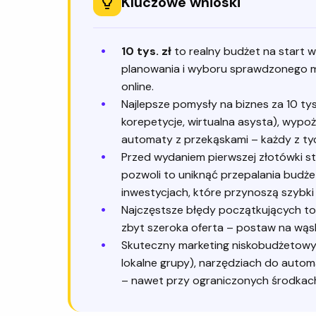
Kluczowe wnioski
10 tys. zł
to realny budżet na start 
planowania i wyboru sprawdzonego m
online.
Najlepsze pomysły na biznes za 10 tys.
korepetycje, wirtualna asysta), wypo
automaty z przekąskami – każdy z tyc
Przed wydaniem pierwszej złotówki s
pozwoli to uniknąć przepalania budżet
inwestycjach, które przynoszą szybki
Najczęstsze błędy początkujących to m
zbyt szeroka oferta – postaw na wąsk
Skuteczny marketing niskobudżetowy o
lokalne grupy), narzędziach do auto
– nawet przy ograniczonych środka