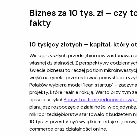
Biznes za 10 tys. zł – czy 
fakty
10 tysięcy złotych – kapitał, który o
Wielu przyszłych przedsiębiorców zastanawia się
własnej działalności. Z perspektywy codzienny
świecie biznesu to raczej poziom mikroinwestycji
wejść na rynek i przetestować pomysł bez ryzy
Polaków wybiera model "lean startup" – zaczynaj
projekty, które realnie rokują. Warto przy tym 
opisuje artykuł
Pomysł na firmę jednoosobową -
planujesz rozpoczęcie działalności w pojedyn
mikroprzedsiębiorstw startowało z budżetem nie
10 tys. zł przestał być wyjątkiem i staje się no
commerce oraz działalności online.