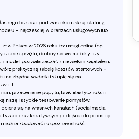
własnego biznesu, pod warunkiem skrupulatnego
odelu – najczęściej w branżach usługowych lub
 zł w Polsce w 2026 roku to: usługi online (np.
życzalnie sprzętu, drobny serwis mobilny czy
h modeli pozwala zacząć z niewielkim kapitałem.
twórz praktyczną tabelę kosztów startowych –
u na zbędne wydatki i skupić się na
 zwrot.
.in. przecenianie popytu, brak elastyczności i
ą niszę i szybkie testowanie pomysłów.
piera się na własnych kanałach (social media,
matyzacji oraz kreatywnym podejściu do promocji
ch można zbudować rozpoznawalność.