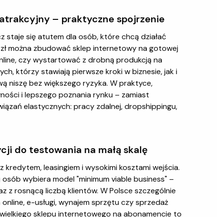
atrakcyjny – praktyczne spojrzenie
z staje się atutem dla osób, które chcą działać
ys. zł można zbudować sklep internetowy na gotowej
online, czy wystartować z drobną produkcją na
, którzy stawiają pierwsze kroki w biznesie, jak i
ą niszę bez większego ryzyka. W praktyce,
ności i lepszego poznania rynku – zamiast
iązań elastycznych: pracy zdalnej, dropshippingu,
cji do testowania na małą skalę
z kredytem, leasingiem i wysokimi kosztami wejścia.
j osób wybiera model "minimum viable business" –
az z rosnącą liczbą klientów. W Polsce szczególnie
 online, e-usługi, wynajem sprzętu czy sprzedaż
iewielkiego sklepu internetowego na abonamencie to